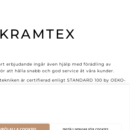
 KRAMTEX
årt erbjudande ingår även hjälp med förädling av
ör att hålla snabb och god service åt våra kunder.
ycktekniken är certifierad enligt STANDARD 100 by OEKO-
 med tiden.
a, anpassningsbara och tål många gånger både
VBÖJ ALLA COOKIES
INSTÄLLNINGAR FÖR COOKIES