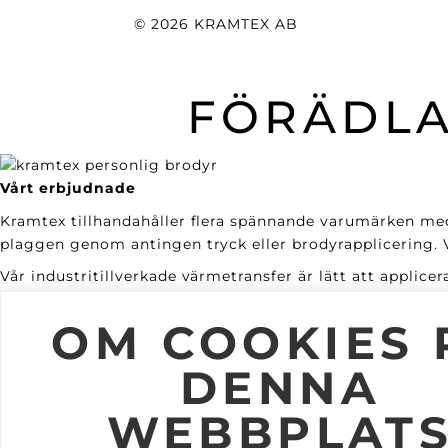
© 2026 KRAMTEX AB
FÖRÄDLA
Vårt erbjudnade
Kramtex tillhandahåller flera spännande varumärken med
plaggen genom antingen tryck eller brodyrapplicering. Vi
Vår industritillverkade värmetransfer är lätt att applic
TEX®. Våra brodyrmaskiner är moderna och går igenom år
OM COOKIES 
Service
Vi erbjuder en enkel orderhantering och kundunika lösnin
DENNA
Hållbarhet & kvalité
WEBBPLAT
Vi arbetar hållbart. Våra transferdekaler är Öko-Tex- o