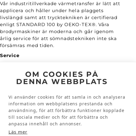
Vår industritillverkade värmetransfer är lätt att
applicera och håller under hela plaggets
livslängd samt att trycktekniken är certifierad
enligt STANDARD 100 by OEKO-TEX®. Våra
brodyrmaskiner är moderna och går igenom
årlig service för att sömnadstekniken inte ska
försämras med tiden.
Service
Vi erbjuder en enkel orderhantering och
kundunika lösningar, allt efter era önskemål.
OM COOKIES PÅ
DENNA WEBBPLATS
Hållbarhet & kvalité
Vi arbetar hållbart. Våra transferdekaler är Öko-
Vi använder cookies för att samla in och analysera
Tex- och Bluesign certifierade samt
information om webbplatsens prestanda och
PVC/Ftalatfria. De är mjuka, anpassningsbara
användning, för att förbättra funktioner kopplade
och tål många gånger både industritvätt och
till sociala medier och för att förbättra och
torktumling.
anpassa innehåll och annonser.
Snabba leveranser
Läs mer