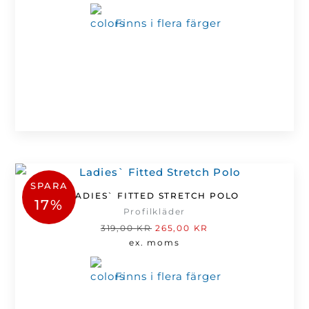
var:
är:
Finns i flera färger
319,00 kr.
265,00 kr.
SPARA
LADIES` FITTED STRETCH POLO
17%
Profilkläder
Det
Det
319,00
KR
265,00
KR
ursprungliga
nuvarande
ex. moms
priset
priset
var:
är:
Finns i flera färger
319,00 kr.
265,00 kr.