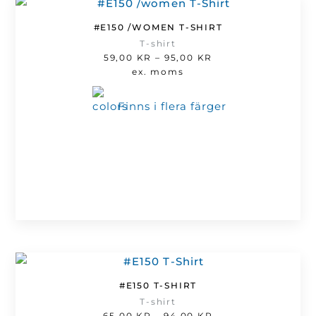
#E150 /WOMEN T-SHIRT
T-shirt
Prisintervall:
59,00
KR
–
95,00
KR
59,00 kr
ex. moms
till
95,00 kr
Finns i flera färger
#E150 T-SHIRT
T-shirt
Prisintervall:
65,00
KR
–
94,00
KR