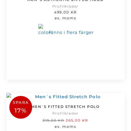
Profilkläder
499,00
KR
ex. moms
Finns i flera färger
SPARA
MEN`S FITTED STRETCH POLO
17%
Profilkläder
Det
Det
319,00
KR
265,00
KR
ursprungliga
nuvarande
ex. moms
priset
priset