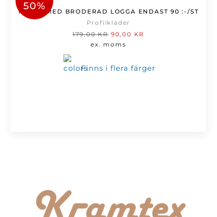
50%
MÖSSA MED BRODERAD LOGGA ENDAST 90 :-/ST
Profilkläder
Det
Det
179,00
KR
90,00
KR
ursprungliga
nuvarande
ex. moms
priset
priset
var:
är:
Finns i flera färger
179,00 kr.
90,00 kr.