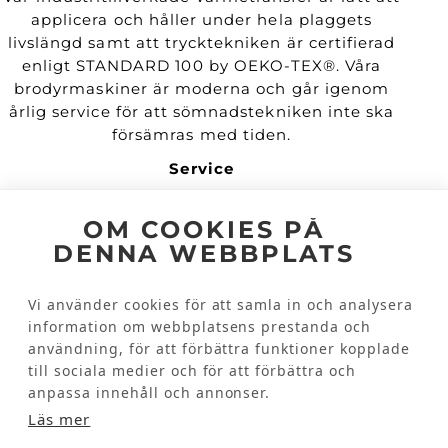
applicera och håller under hela plaggets
livslängd samt att trycktekniken är certifierad
enligt STANDARD 100 by OEKO-TEX®. Våra
brodyrmaskiner är moderna och går igenom
årlig service för att sömnadstekniken inte ska
försämras med tiden.
Service
Vi erbjuder en enkel orderhantering och
OM COOKIES PÅ
kundunika lösningar, allt efter era önskemål.
DENNA WEBBPLATS
Hållbarhet & kvalité
Vi arbetar hållbart. Våra transferdekaler är Öko-
Vi använder cookies för att samla in och analysera
Tex- och Bluesign certifierade samt
information om webbplatsens prestanda och
PVC/Ftalatfria. De är mjuka, anpassningsbara
användning, för att förbättra funktioner kopplade
och tål många gånger både industritvätt och
till sociala medier och för att förbättra och
torktumling.
anpassa innehåll och annonser.
Snabba leveranser
Läs mer