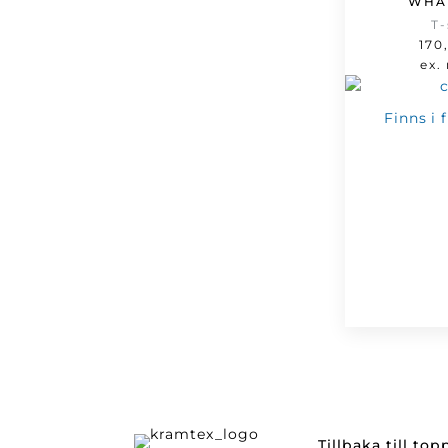
WHA
T-
170
ex.
Finns i 
Tillbaka till to