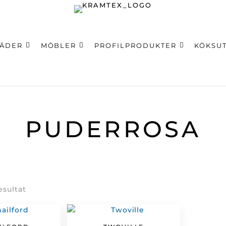
LÄDER
MÖBLER
PROFILPRODUKTER
KÖKSU
ning
PUDERROSA
Sortera
resultat
efter
senaste