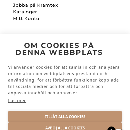
Jobba på Kramtex
Kataloger
Mitt Konto
Följ oss
OM COOKIES PÅ
DENNA WEBBPLATS
Facebook
Instagram
Vi använder cookies för att samla in och analysera
information om webbplatsens prestanda och
användning, för att förbättra funktioner kopplade
Kundinformation
till sociala medier och för att förbättra och
Kontakta oss
anpassa innehåll och annonser.
Vanliga frågor
Läs mer
TILLÅT ALLA COOKIES
AVBÖJ ALLA COOKIES